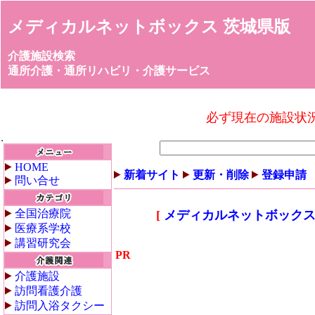
メディカルネットボックス 茨城県版
介護施設検索
通所介護・通所リハビリ・介護サービス
必ず現在の施設状
HOME
新着サイト
更新・削除
登録申請
問い合せ
全国治療院
[
メディカルネットボックス
医療系学校
講習研究会
PR
介護施設
訪問看護介護
訪問入浴タクシー