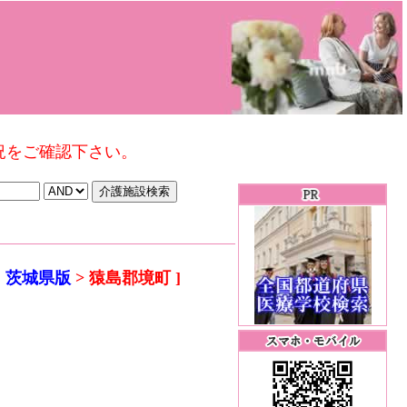
況をご確認下さい。
 茨城県版
> 猿島郡境町 ]