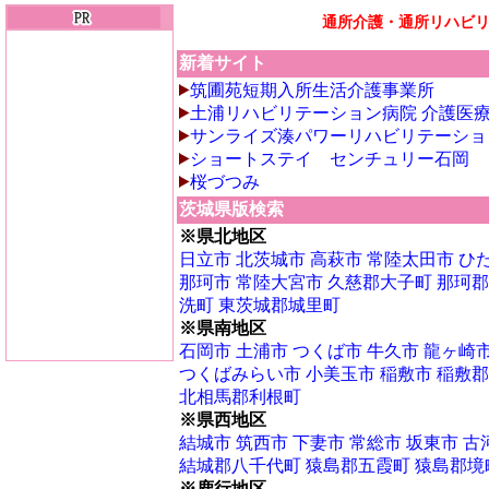
通所介護・通所リハビ
新着サイト
筑圃苑短期入所生活介護事業所
土浦リハビリテーション病院 介護医
サンライズ湊パワーリハビリテーショ
ショートステイ センチュリー石岡
桜づつみ
茨城県版検索
※県北地区
日立市
北茨城市
高萩市
常陸太田市
ひ
那珂市
常陸大宮市
久慈郡大子町
那珂郡
洗町
東茨城郡城里町
※県南地区
石岡市
土浦市
つくば市
牛久市
龍ヶ崎
つくばみらい市
小美玉市
稲敷市
稲敷郡
北相馬郡利根町
※県西地区
結城市
筑西市
下妻市
常総市
坂東市
古
結城郡八千代町
猿島郡五霞町
猿島郡境
※鹿行地区