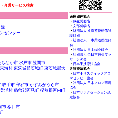
リ・介護サービス検索
医療団体協会
・
厚生労働省
・
文部科学省
療院
・
財団法人 柔道整復研修試
ンセンター
験財団
・
社団法人 日本柔道整復師
会
・
社団法人 日本鍼灸師会
・
社団法人 全日本鍼灸マッ
サージ師会
たちなか市
水戸市
笠間市
・
日本手技療法協会
東海村
東茨城郡茨城町
東茨城郡大
各種療法協会
・
日本ホリスティックアロ
マセラピー協会
・
社団法人 日本アロマ環境
市
取手市
守谷市
かすみがうら市
協会
美浦村
稲敷郡阿見町
稲敷郡河内町
・
日本リラクゼーション認
定協会
河市
桜川市
町