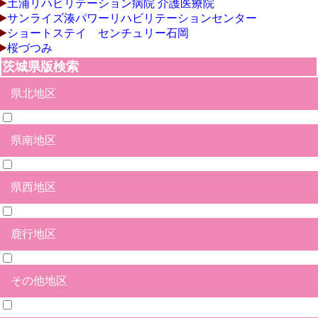
土浦リハビリテーション病院 介護医療院
サンライズ湊パワーリハビリテーションセンター
ショートステイ センチュリー石岡
桜づつみ
茨城県版検索
県北地区
県南地区
日立市
北茨城市
高萩市
常陸太田市
ひたちなか市
水戸市
笠間市
那珂市
常陸大宮市
久慈郡大子町
那珂郡東海村
東茨城郡茨城町
東茨城郡大洗町
東茨城郡城里町
県西地区
石岡市
土浦市
つくば市
牛久市
龍ヶ崎市
取手市
守谷市
かすみがうら市
つくばみらい市
小美玉市
稲敷市
稲敷郡美浦村
稲敷郡阿見町
稲敷郡河内町
北相馬郡利根町
鹿行地区
結城市
筑西市
下妻市
常総市
坂東市
古河市
桜川市
結城郡八千代町
猿島郡五霞町
猿島郡境町
その他地区
鉾田市
鹿嶋市
神栖市
行方市
潮来市