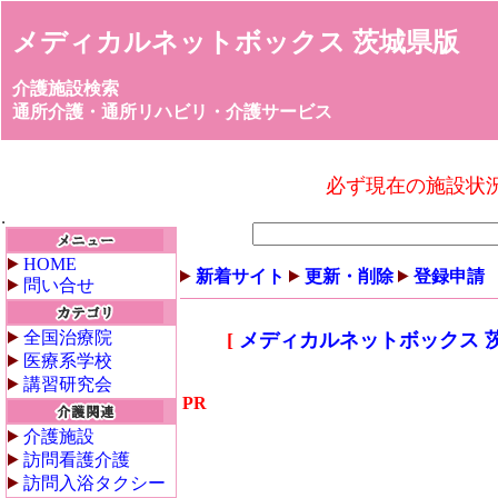
メディカルネットボックス 茨城県版
介護施設検索
通所介護・通所リハビリ・介護サービス
必ず現在の施設状
HOME
新着サイト
更新・削除
登録申請
問い合せ
全国治療院
[
メディカルネットボックス 
医療系学校
講習研究会
PR
介護施設
訪問看護介護
訪問入浴タクシー