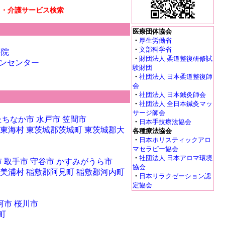
リ・介護サービス検索
医療団体協会
・
厚生労働省
・
文部科学省
療院
・
財団法人 柔道整復研修試
ンセンター
験財団
・
社団法人 日本柔道整復師
会
・
社団法人 日本鍼灸師会
・
社団法人 全日本鍼灸マッ
サージ師会
たちなか市
水戸市
笠間市
・
日本手技療法協会
東海村
東茨城郡茨城町
東茨城郡大
各種療法協会
・
日本ホリスティックアロ
マセラピー協会
・
社団法人 日本アロマ環境
市
取手市
守谷市
かすみがうら市
協会
美浦村
稲敷郡阿見町
稲敷郡河内町
・
日本リラクゼーション認
定協会
河市
桜川市
町