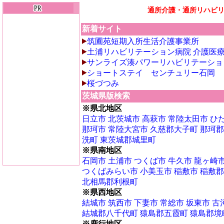
通所介護・通所リハビ
新着サイト
筑圃苑短期入所生活介護事業所
土浦リハビリテーション病院 介護医
サンライズ湊パワーリハビリテーショ
ショートステイ センチュリー石岡
桜づつみ
茨城県版検索
※県北地区
日立市
北茨城市
高萩市
常陸太田市
ひ
那珂市
常陸大宮市
久慈郡大子町
那珂郡
洗町
東茨城郡城里町
※県南地区
石岡市
土浦市
つくば市
牛久市
龍ヶ崎
つくばみらい市
小美玉市
稲敷市
稲敷郡
北相馬郡利根町
※県西地区
結城市
筑西市
下妻市
常総市
坂東市
古
結城郡八千代町
猿島郡五霞町
猿島郡境
※鹿行地区