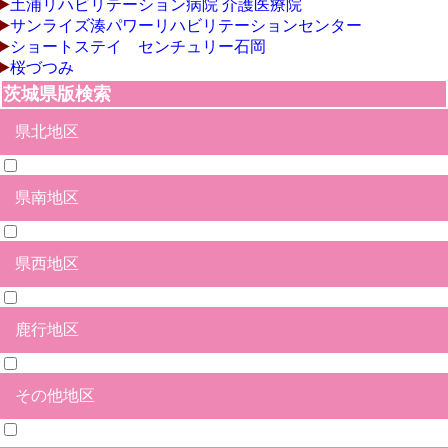
土浦リハビリテーション病院 介護医療院
サンライズ湊パワーリハビリテーションセンター
ショートステイ センチュリー石岡
桜づつみ
茨城県版検索
県北地区
県南地区
日立市
北茨城市
高萩市
常陸太田市
ひたちなか市
水戸市
笠間市
那珂市
常陸大宮市
久慈郡大子町
那珂郡東海村
東茨城郡茨城町
東茨城郡大洗町
東茨城郡城里町
県西地区
石岡市
土浦市
つくば市
牛久市
龍ヶ崎市
取手市
守谷市
かすみがうら市
つくばみらい市
小美玉市
稲敷市
稲敷郡美浦村
稲敷郡阿見町
稲敷郡河内町
北相馬郡利根町
鹿行地区
結城市
筑西市
下妻市
常総市
坂東市
古河市
桜川市
結城郡八千代町
猿島郡五霞町
猿島郡境町
その他地区
鉾田市
鹿嶋市
神栖市
行方市
潮来市