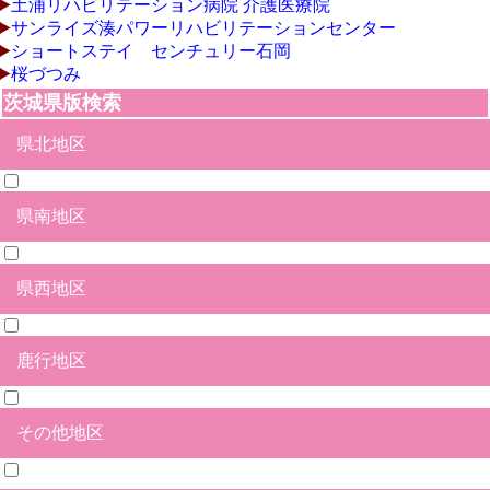
土浦リハビリテーション病院 介護医療院
サンライズ湊パワーリハビリテーションセンター
ショートステイ センチュリー石岡
桜づつみ
茨城県版検索
県北地区
県南地区
日立市
北茨城市
高萩市
常陸太田市
ひたちなか市
水戸市
笠間市
那珂市
常陸大宮市
久慈郡大子町
那珂郡東海村
東茨城郡茨城町
東茨城郡大洗町
東茨城郡城里町
県西地区
石岡市
土浦市
つくば市
牛久市
龍ヶ崎市
取手市
守谷市
かすみがうら市
つくばみらい市
小美玉市
稲敷市
稲敷郡美浦村
稲敷郡阿見町
稲敷郡河内町
北相馬郡利根町
鹿行地区
結城市
筑西市
下妻市
常総市
坂東市
古河市
桜川市
結城郡八千代町
猿島郡五霞町
猿島郡境町
その他地区
鉾田市
鹿嶋市
神栖市
行方市
潮来市