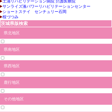
土浦リハビリテーション病院 介護医療院
サンライズ湊パワーリハビリテーションセンター
ショートステイ センチュリー石岡
桜づつみ
茨城県版検索
県北地区
県南地区
日立市
北茨城市
高萩市
常陸太田市
ひたちなか市
水戸市
笠間市
那珂市
常陸大宮市
久慈郡大子町
那珂郡東海村
東茨城郡茨城町
東茨城郡大洗町
東茨城郡城里町
県西地区
石岡市
土浦市
つくば市
牛久市
龍ヶ崎市
取手市
守谷市
かすみがうら市
つくばみらい市
小美玉市
稲敷市
稲敷郡美浦村
稲敷郡阿見町
稲敷郡河内町
北相馬郡利根町
鹿行地区
結城市
筑西市
下妻市
常総市
坂東市
古河市
桜川市
結城郡八千代町
猿島郡五霞町
猿島郡境町
その他地区
鉾田市
鹿嶋市
神栖市
行方市
潮来市