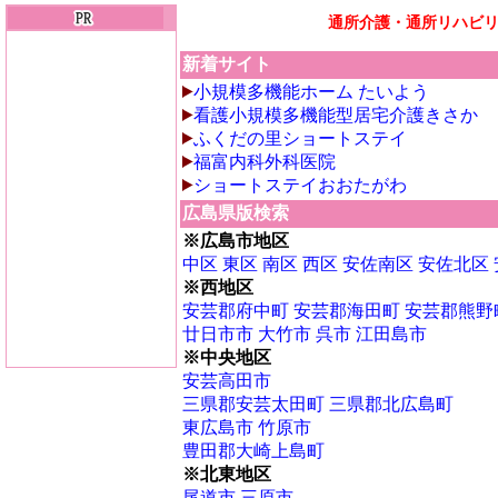
通所介護・通所リハビ
新着サイト
小規模多機能ホーム たいよう
看護小規模多機能型居宅介護きさか
ふくだの里ショートステイ
福富内科外科医院
ショートステイおおたがわ
広島県版検索
※広島市地区
中区
東区
南区
西区
安佐南区
安佐北区
※西地区
安芸郡府中町
安芸郡海田町
安芸郡熊野
廿日市市
大竹市
呉市
江田島市
※中央地区
安芸高田市
三県郡安芸太田町
三県郡北広島町
東広島市
竹原市
豊田郡大崎上島町
※北東地区
尾道市
三原市