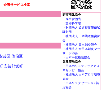
リ・介護サービス検索
医療団体協会
・
厚生労働省
・
文部科学省
・
財団法人 柔道整復研修試
験財団
・
社団法人 日本柔道整復師
会
・
社団法人 日本鍼灸師会
・
社団法人 全日本鍼灸マッ
サージ師会
安芸区
佐伯区
・
日本手技療法協会
各種療法協会
町
安芸郡坂町
・
日本ホリスティックアロ
マセラピー協会
・
社団法人 日本アロマ環境
協会
・
日本リラクゼーション認
定協会