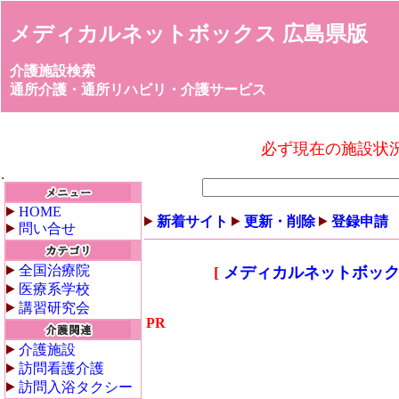
メディカルネットボックス 広島県版
介護施設検索
通所介護・通所リハビリ・介護サービス
必ず現在の施設状
HOME
新着サイト
更新・削除
登録申請
問い合せ
全国治療院
[
メディカルネットボック
医療系学校
講習研究会
PR
介護施設
訪問看護介護
訪問入浴タクシー