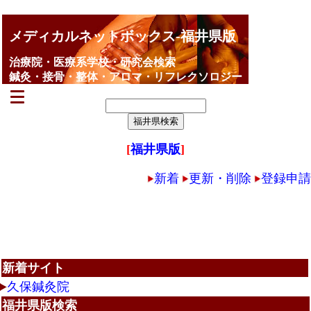
メディカルネットボックス-福井県版
治療院・医療系学校・研究会検索
鍼灸・接骨・整体・アロマ・リフレクソロジー
[
福井県版
]
新着
更新・削除
登録申請
新着サイト
久保鍼灸院
福井県版検索