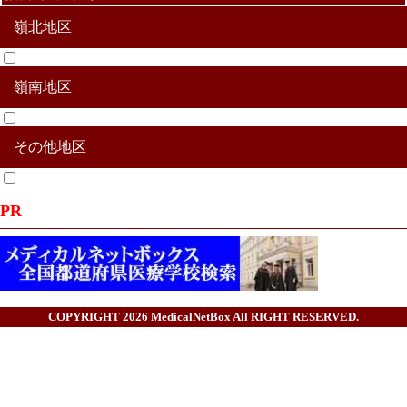
嶺北地区
嶺南地区
福井市
大野市
勝山市
鯖江市
越前市
あわら市
坂井市
吉田郡永平寺町
丹生郡越前町
今立郡池田町
南条郡南越前町
その他地区
敦賀市
小浜市
三方郡美浜町
大飯郡高浜町
大飯郡おおい町
三方上中郡若狭町
その他合併地区
PR
COPYRIGHT 2026
MedicalNetBox
All RIGHT RESERVED.